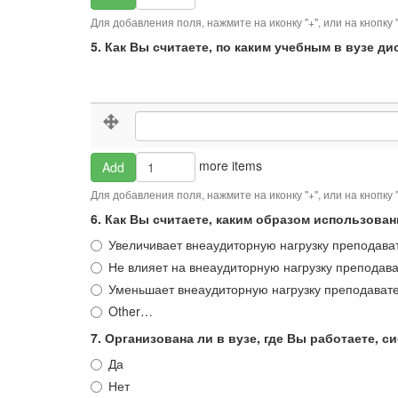
more
каким
items
Для добавления поля, нажмите на иконку "+", или на кнопку
учебным
5. Как Вы считаете, по каким учебным в вузе 
дисциплинам
использование
электронных
курсов
5.
в
5. Как Вы считаете, по каким учебным 
Как
вузе
Вы
наиболее
считаете,
Add
more items
Add
предпочтительно?
по
more
каким
items
Для добавления поля, нажмите на иконку "+", или на кнопку
учебным
6. Как Вы считаете, каким образом использова
в
вузе
Увеличивает внеаудиторную нагрузку преподава
дисциплинам
Не влияет на внеаудиторную нагрузку преподав
нецелесообразно
использовать
Уменьшает внеаудиторную нагрузку преподават
электронные
Other…
курсы?
7. Организована ли в вузе, где Вы работаете, 
Да
Нет