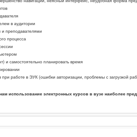
вершенство навигации, неясный интерфейс, неудобная форма пред
нтов
давателя
елем в аудитории
и и преподавателями
ого процесса
сессии
пьютером
т) и самостоятельно планировать время
тировании
при работе в ЭУК (ошибки авторизации, проблемы с загрузкой рабо
линам использование электронных курсов в вузе наиболее пр
дисциплинам использование электронных курсов в вузе наибол