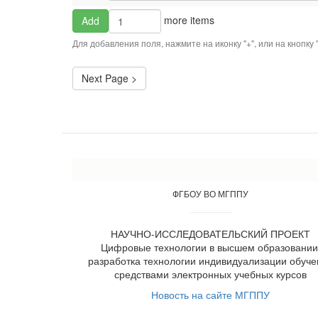
учебным
Add
more items
Add
дисциплинам,
more
которые
items
Для добавления поля, нажмите на иконку "+", или на кнопку
Вы
преподаете,
разработка
Next Page >
электронного
учебного
курса
нецелесообразна?
ФГБОУ ВО МГППУ
НАУЧНО-ИССЛЕДОВАТЕЛЬСКИЙ ПРОЕКТ
Цифровые технологии в высшем образовании
разработка технологии индивидуализации обуче
средствами электронных учебных курсов
Новость на сайте МГППУ