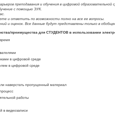
 барьеров преподавания и обучения в цифровой образовательной
обучение с помощью ЭУК.
ас.
ете и ответить по возможности полно на все ее вопросы.
ий и оценок. Все данные будут представлены только в обобще
инства/преимущества для СТУДЕНТОВ в использовании элект
 время
авателями
иками в цифровой среде
елем в цифровой среде
 или наверстать пропущенный материал
 процесс
ятельной работы
й в видеозаписи