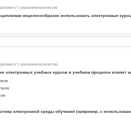
 "добавить" с указанием количества
дисциплинам нецелесообразно использовать электронные курс
в вузе дисциплинам нецелесообразно использовать электронн
 "добавить" с указанием количества
ние электронных учебных курсов в учебном процессе влияет 
теля
ателя
еля
система электронной среды обучения (например, с использова