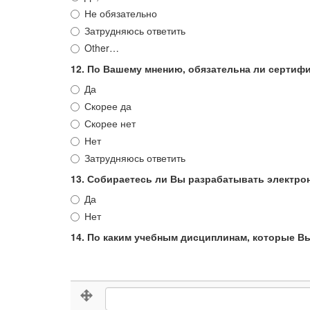
Не обязательно
Затрудняюсь ответить
Other…
12. По Вашему мнению, обязательна ли сертиф
Да
Скорее да
Скорее нет
Нет
Затрудняюсь ответить
13. Собираетесь ли Вы разрабатывать электр
Да
Нет
14. По каким учебным дисциплинам, которые Вы
14.
14. По каким учебным дисциплинам, кот
По
каким