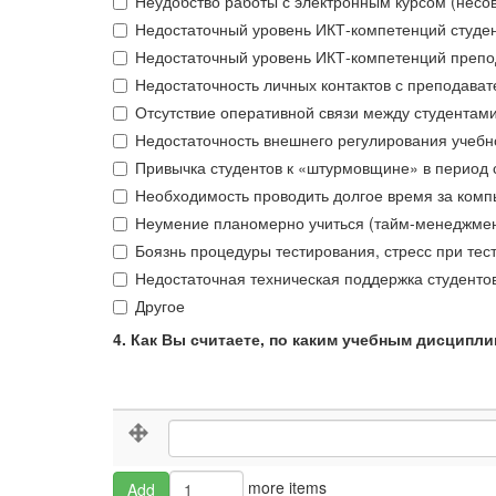
Неудобство работы с электронным курсом (несо
Недостаточный уровень ИКТ-компетенций студе
Недостаточный уровень ИКТ-компетенций препо
Недостаточность личных контактов с преподават
Отсутствие оперативной связи между студентам
Недостаточность внешнего регулирования учебн
Привычка студентов к «штурмовщине» в период 
Необходимость проводить долгое время за ком
Неумение планомерно учиться (тайм-менеджмен
Боязнь процедуры тестирования, стресс при тес
Недостаточная техническая поддержка студентов 
Другое
4. Как Вы считаете, по каким учебным дисцип
4.
4. Как Вы считаете, по каким учебным 
Как
Вы
считаете,
Add
more items
Add
по