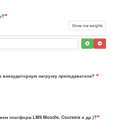
ы?
Show row weights
ые курсы?
Add
Remove
на внеаудиторную нагрузку преподавателя?
нием платформ LMS Moodle, Coursera и др.)?