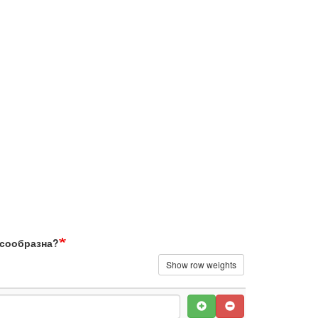
есообразна?
Show row weights
 нецелесообразна?
Add
Remove