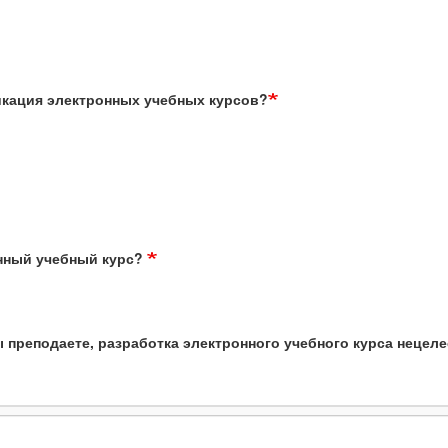
икация электронных учебных курсов?
онный учебный курс?
 преподаете, разработка электронного учебного курса нецел
орые Вы преподаете, разработка электронного учебного курса