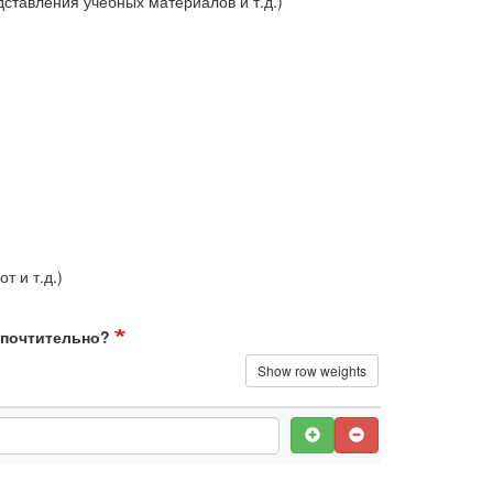
ставления учебных материалов и т.д.)
т и т.д.)
едпочтительно?
Show row weights
ее предпочтительно?
Add
Remove