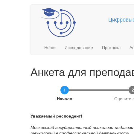
Skip
to
Цифровые 
main
content
Main
User
Home
Исследование
Протокол
Ан
navigation
account
menu
Анкета для препода
1
2
Current
Начало
Оцените 
Уважаемый респондент!
Московский государственный психолого-педагог
технологий в профессиональной деятельности.